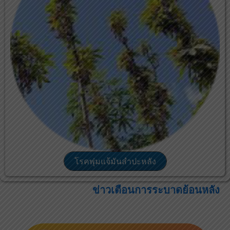
โรคพุ่มแจ้มันสำปะหลัง
ข่าวเตือนการระบาดย้อนหลัง