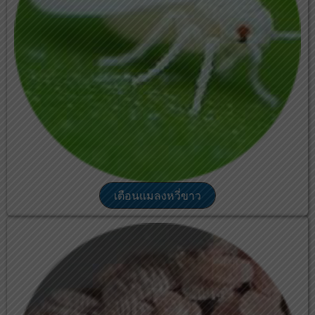
เตือนแมลงหวี่ขาว