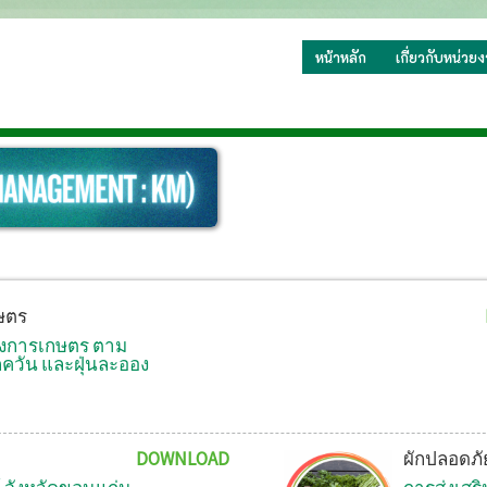
หน้าหลัก
เกี่ยวกับหน่วย
ษตร
ทางการเกษตร ตาม
วัน และฝุ่นละออง
DOWNLOAD
ผักปลอดภั