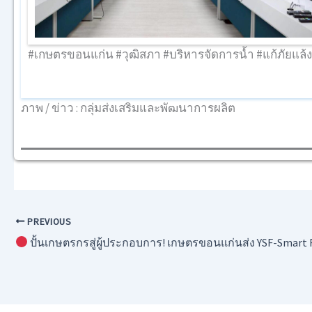
#เกษตรขอนแก่น #วุฒิสภา #บริหารจัดการน้ำ #แก้ภัยแ
ภาพ / ข่าว : กลุ่มส่งเสริมและพัฒนาการผลิต
PREVIOUS
ปั้นเกษตรกรสู่ผู้ประกอบการ! เกษตรขอนแก่นส่ง YSF-Smart Farmer ติวเข้มทักษะธุรก