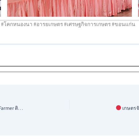
ล้ง #โคกหนองนา #อารยเกษตร #เศรษฐกิจการเกษตร #ขอนแก่น
ิจ ณ สกลนคร
เกษตรจังหวัดข