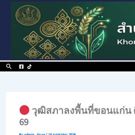
Skip
to
content
Search
วุฒิสภาลงพื้นที่ขอนแก่น
69
By
admin_doae
/
16 มกราคม 2026