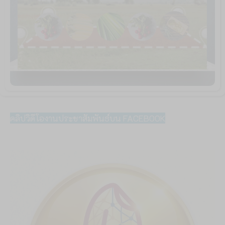
คลิปวิดีโองานประชาสัมพันธ์บน FACEBOOK