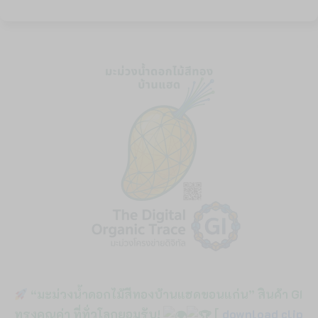
“มะม่วงน้ำดอกไม้สีทองบ้านแฮดขอนแก่น” สินค้า GI
ทรงคุณค่า ที่ทั่วโลกยอมรับ!
[
download clip