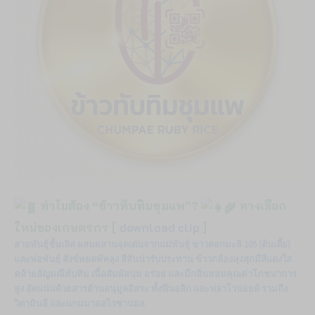
ทำไมต้อง “ข้าวทับทิมชุมแพ”?
ทางเลือก
ใหม่ของเกษตรกร
[
download clip
]
สายพันธุ์ชั้นเลิศ ผสมผสานจุดเด่นจากแม่พันธุ์ ขาวดอกมะลิ 105 (ต้นเตี้ย)
และพ่อพันธุ์ สังข์หยดพัทลุง สีสันน่ารับประทาน ข้าวกล้องหุงสุกมีสีแดงใส
คล้ายอัญมณีทับทิม เนื้อสัมผัสนุ่ม อร่อย และมีกลิ่นหอมคุณค่าโภชนาการ
สูง อัดแน่นด้วยสารต้านอนุมูลอิสระ ทั้งฟีนอลิก และฟลาโวนอยด์ รวมถึง
วิตามินอี และแกมมาออไรซานอล