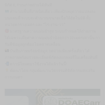
พิกัด X, Y บนภาพถ่ายได้ทันที
คำนวณพื้นที่ง่ายนิดเดียว: เพียงปักหมุดวาดแปลงลง
บนแผนที่ ระบบจะคำนวณขนาดเนื้อให้อัตโนมัติ ทั้ง
หน่วยตารางเมตร และ “ไร่-งาน-วา”
มาตรฐานความแม่นยำสูง: ระบบกำหนดให้ถ่ายภาพ
ได้เฉพาะเมื่อค่าความแม่นยำน้อยกว่า 10 เมตรเท่านั้น กา
รันตีข้อมูลถูกต้อง ไม่คลาดเคลื่อน
บันทึกภาพพร้อมข้อมูล: กดถ่ายเพียงครั้งเดียว ได้
ภาพถ่ายพร้อมรายละเอียดพิกัดลงแกลลอรี่ในเครื่องทันที
ดาวน์โหลดมาใช้งานได้แล้ววันนี้!
พัฒนาโดย: กลุ่มพัฒนานวัตกรรมดิจิทัล กรมส่งเสริม
การเกษตร