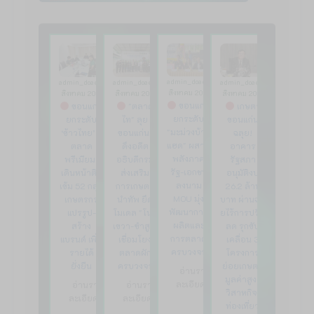
admin_doae
|
5
admin_doae
|
7
admin_doae
|
6
admin_doae
|
4
สิงหาคม 2026
สิงหาคม 2026
สิงหาคม 2026
สิงหาคม 2026
ขอนแก่น
ขอนแก่น
"ตลาด
เกษตร
ยกระดับ
ยกระดับ
ไท" ลุย
ขอนแก่น
"มะม่วงบ้าน
‘ข้าวไทย’ สู่
ขอนแก่น!
ฉลุย!
แฮด" ผสาน
ตลาด
ดึงอดีต
อาคาร
พลังภาค
พรีเมียม!
อธิบดีกรม
รัฐสภา
รัฐ-เอกชน
เดินหน้าติว
ส่งเสริม
อนุมัติงบ
ลงนาม
เข้ม 52 กลุ่ม
การเกษตร
26.2 ล้าน
MOU มุ่ง
เกษตรกร
นำทัพ ยึด
บาท ผ่านฉลุ
พัฒนาการ
แปรรูป-
โมเดล "โนน
ยไร้การปรับ
ผลิตและ
สร้าง
เขวา-ซำสูง"
ลด รุกขับ
การตลาด
แบรนด์ เพิ่ม
เชื่อมโยง
เคลื่อน 3
ครบวงจร
รายได้
ตลาดผัก
โครงการ
ยั่งยืน
ครบวงจร
ย่อยเกษตร
อ่านราย
มูลค่าสูง-
ละเอียด…
อ่านราย
อ่านราย
วิสาหกิจ-
ละเอียด…
ละเอียด…
ท่องเที่ยว